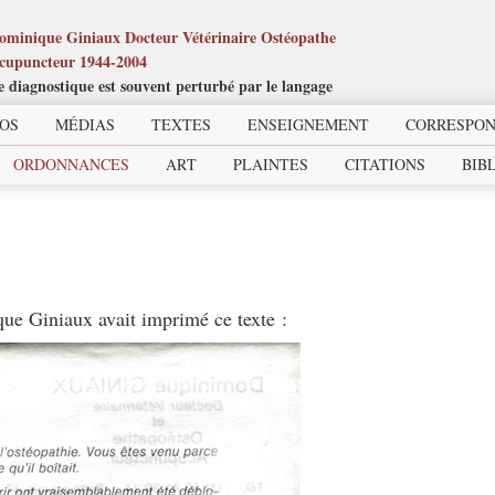
ominique Giniaux Docteur Vétérinaire Ostéopathe
cupuncteur 1944-2004
e diagnostique est souvent perturbé par le langage
OS
MÉDIAS
TEXTES
ENSEIGNEMENT
SKIP TO PRIMARY CONTENT
SKIP TO SECONDARY CONTEN
CORRESPO
ORDONNANCES
ART
PLAINTES
CITATIONS
BIB
ue Giniaux avait imprimé ce texte :