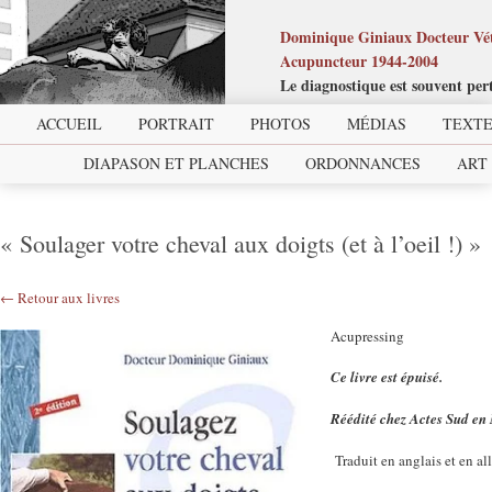
Dominique Giniaux Docteur Vét
Acupuncteur 1944-2004
Le diagnostique est souvent per
ACCUEIL
PORTRAIT
PHOTOS
MÉDIAS
TEXTE
DIAPASON ET PLANCHES
ORDONNANCES
ART
« Soulager votre cheval aux doigts (et à l’oeil !) »
← Retour aux livres
Acupressing
Ce livre est épuisé.
Réédité chez Actes Sud en M
Traduit en anglais et en a