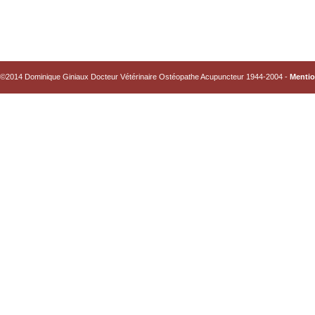
©2014 Dominique Giniaux Docteur Vétérinaire Ostéopathe Acupuncteur 1944-2004 -
Mentio