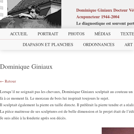
Dominique Giniaux Docteur Vét
Acupuncteur 1944-2004
Le diagnostique est souvent per
ACCUEIL
PORTRAIT
PHOTOS
MÉDIAS
TEXTE
DIAPASON ET PLANCHES
ORDONNANCES
ART
Dominique Giniaux
← Retour
Lorsqu’il ne soignait pas les chevaux, Dominique Giniaux sculptait au couteau un mo
là à ce moment là. Le morceau de bois lui inspirait toujours le sujet.
Il sculptait également la pierre en taille directe. Il préférait la pierre tendre et a r
La pièce maitresse de ses sculptures est de belle dimension et le projet était de l’é
Je suis allée à la fonderie après son décès.